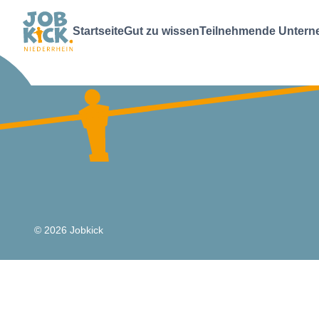
Walther Faltsysteme - Jobkick Niederrhein
Startseite
Gut zu wissen
Teilnehmende Unter
© 2026 Jobkick